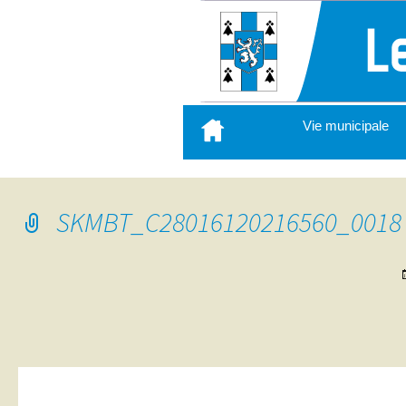
Aller
Vie municipale
au
contenu
principal
SKMBT_C28016120216560_0018