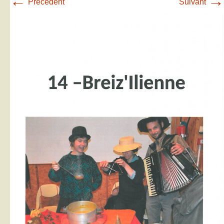
←
→
Précédent
Suivant