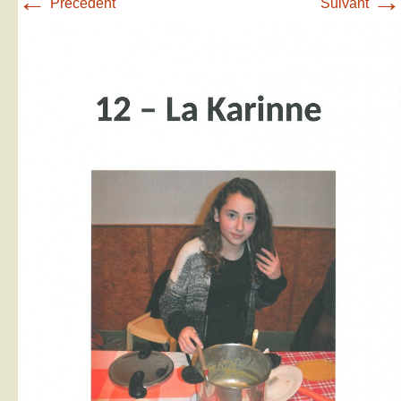
←
→
Précédent
Suivant