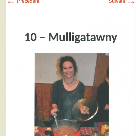
←
→
Précédent
Suivant