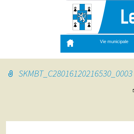
Aller
Vie municipale
au
contenu
principal
SKMBT_C28016120216530_0003