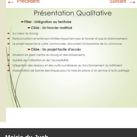
←
→
Précédent
Suivant