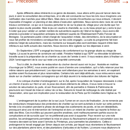
←
→
Précédent
Suivant