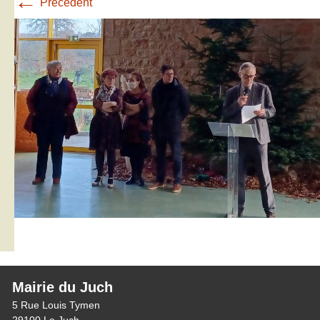
←
Précédent
Mairie du Juch
5 Rue Louis Tymen
29100 Le Juch