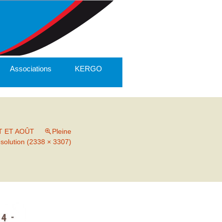
Associations
KERGO
T ET AOÛT
Pleine
ésolution (2338 × 3307)