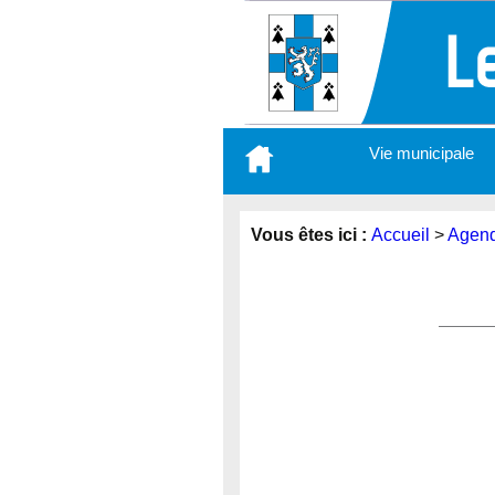
Aller
Vie municipale
au
contenu
principal
Vous êtes ici :
Accueil
>
Agen