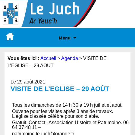
Menu
Vous êtes ici :
Accueil
>
Agenda
>
VISITE DE
L’EGLISE – 29 AOÛT
Le 29 août 2021
VISITE DE L’EGLISE – 29 AOÛT
Tous les dimanches de 14 h 30 à 19 h juillet et août.
Ouverte pour les visites après 3 ans de travaux.
L’église classée célèbre pour son diable.
Gratuit. Contact : Association Histoire et Patrimoine. 06
64 37 48 11 –
patrimoine.le-juch@orange.fr