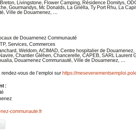
r Breton, Livingstone, Flower Camping, Résidence Domitys, ODC
e, Gourmandys, Mc Donalds, La Griélla, Ty Port Rhu, La Capita
, Ville de Douarnenez, …
 locaux de Douarnenez Communauté
 BTP, Services, Commerces
lanchard, Weldom, ACIMAD, Centre hospitalier de Douarnenez, J
t Navire, Chantier Gléhen, Chancerelle, CAPEB, SARL Laurent
oualia, Douarnenez Communauté, Ville de Douarnenez, …
 rendez-vous de l’emploi sur
https://mesevenementsemploi.pole-
nt :
té
rnenez
nez-communaute.fr
y