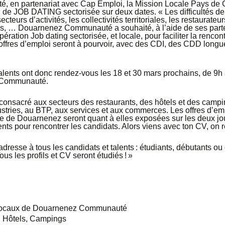
en partenariat avec Cap Emploi, la Mission Locale Pays de C
 de JOB DATING sectorisée sur deux dates. « Les difficultés de
eurs d’activités, les collectivités territoriales, les restaurateurs
, … Douarnenez Communauté a souhaité, à l’aide de ses parten
ération Job dating sectorisée, et locale, pour faciliter la rencon
offres d’emploi seront à pourvoir, avec des CDI, des CDD long
talents ont donc rendez-vous les 18 et 30 mars prochains, de 9h 
 Communauté.
onsacré aux secteurs des restaurants, des hôtels et des campin
stries, au BTP, aux services et aux commerces. Les offres d’e
 de Douarnenez seront quant à elles exposées sur les deux jou
ts pour rencontrer les candidats. Alors viens avec ton CV, on re
adresse à tous les candidats et talents : étudiants, débutants o
ous les profils et CV seront étudiés ! »
 locaux de Douarnenez Communauté
, Hôtels, Campings