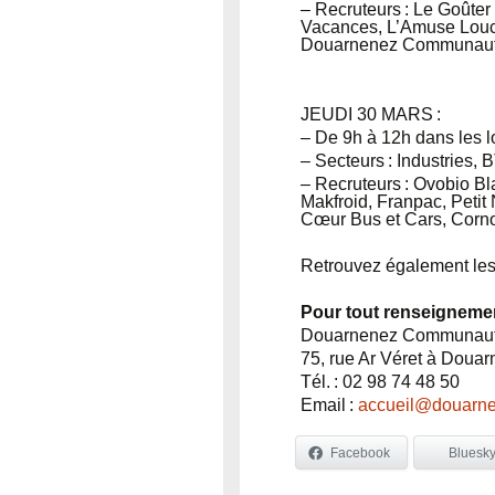
– Recruteurs : Le Goûte
Vacances, L’Amuse Louch
Douarnenez Communauté
JEUDI 30 MARS
:
– De 9h à 12h dans les
– Secteurs : Industries,
– Recruteurs : Ovobio B
Makfroid, Franpac, Peti
Cœur Bus et Cars, Corn
Retrouvez également les
Pour tout renseigneme
Douarnenez Communau
75, rue Ar Véret à Doua
Tél. : 02 98 74 48 50
Email :
accueil@douarne
Facebook
Bluesk