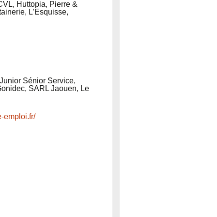
VL, Huttopia, Pierre &
inerie, L’Esquisse,
unior Sénior Service,
 Gonidec, SARL Jaouen, Le
emploi.fr/