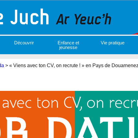
Découvrir
Enfance et
Vie pratique
jeunesse
da
>
« Viens avec ton CV, on recrute ! » en Pays de Douarnene