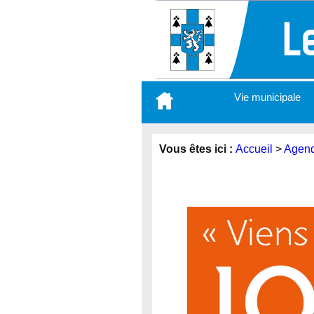
Aller
Vie municipale
au
contenu
principal
Vous êtes ici :
Accueil
>
Agen