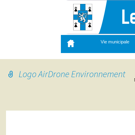
Aller
Vie municipale
au
contenu
principal
Logo AirDrone Environnement