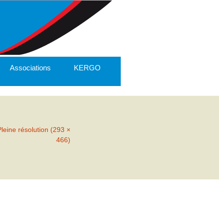
Associations
KERGO
Pleine résolution (293 ×
466)