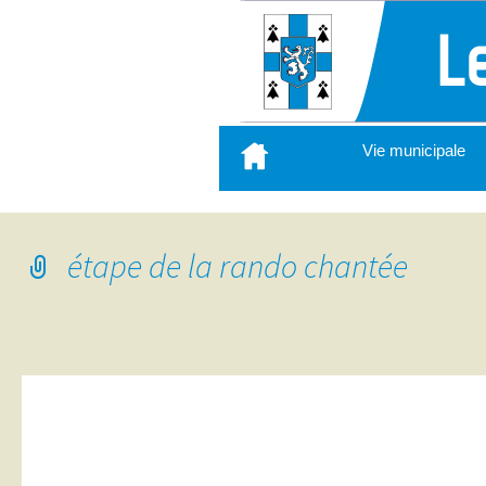
Aller
Vie municipale
au
contenu
principal
étape de la rando chantée