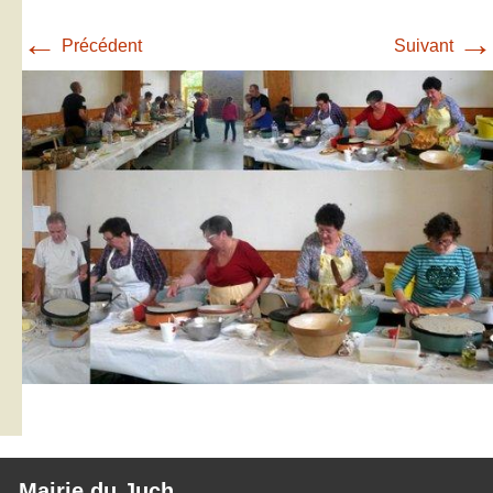
←
→
Précédent
Suivant
Mairie du Juch