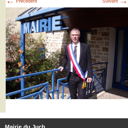
←
→
Précédent
Suivant
Mairie du Juch