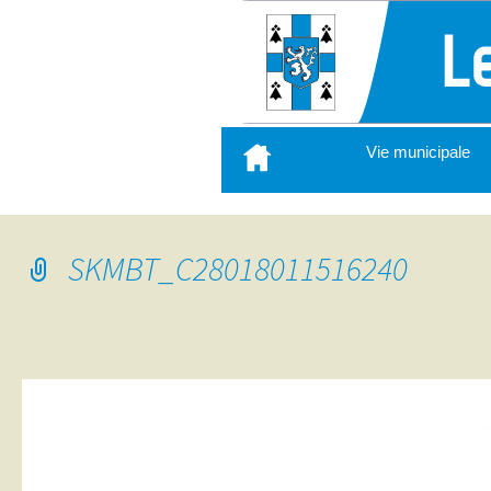
Aller
Vie municipale
au
contenu
principal
SKMBT_C28018011516240