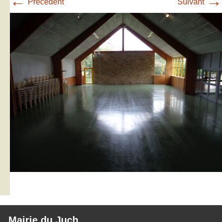
←
→
Précédent
Suivant
Mairie du Juch