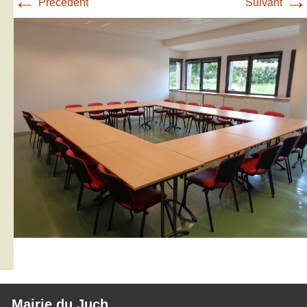
←
→
Précédent
Suivant
Mairie du Juch