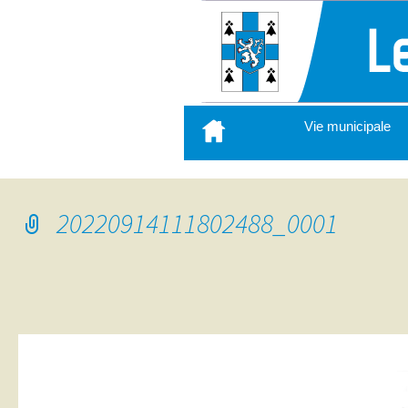
Aller
Vie municipale
au
contenu
principal
20220914111802488_0001