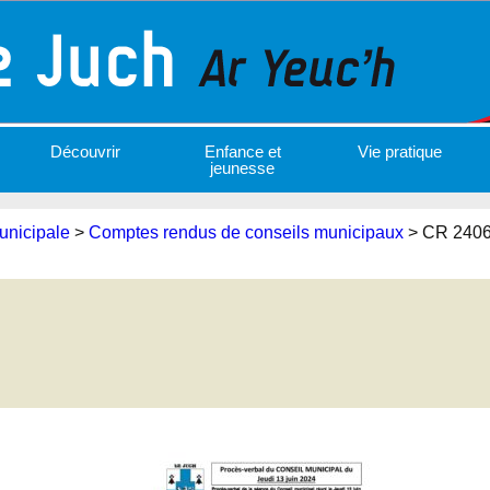
Découvrir
Enfance et
Vie pratique
jeunesse
unicipale
>
Comptes rendus de conseils municipaux
>
CR 240