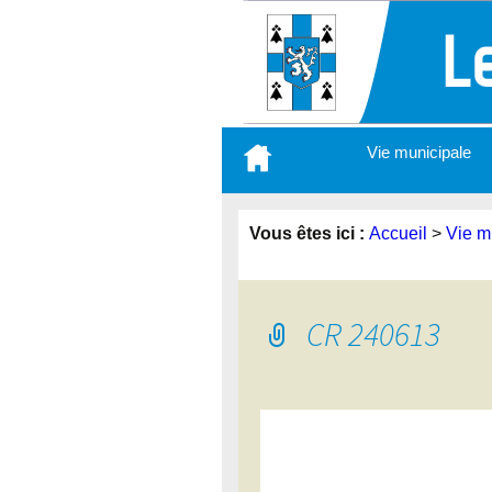
Aller
Vie municipale
au
contenu
principal
Vous êtes ici :
Accueil
>
Vie m
CR 240613