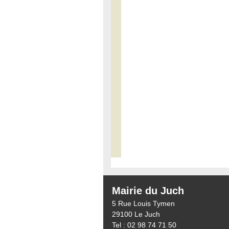
Mairie du Juch
5 Rue Louis Tymen
29100 Le Juch
Tel : 02 98 74 71 50