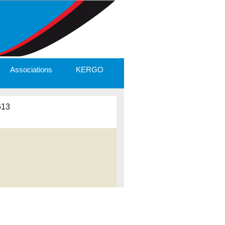
Associations
KERGO
613