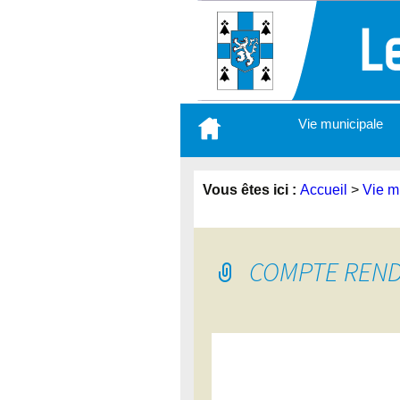
Aller
Vie municipale
au
contenu
principal
Vous êtes ici :
Accueil
>
Vie m
COMPTE REND