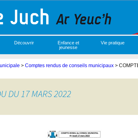
Découvrir
Enfance et
Vie pratique
jeunesse
unicipale
>
Comptes rendus de conseils municipaux
>
COMPTE
U DU 17 MARS 2022