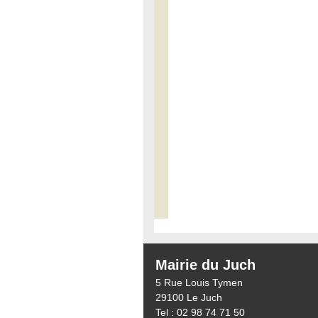
Mairie du Juch
5 Rue Louis Tymen
29100 Le Juch
Tel : 02 98 74 71 50