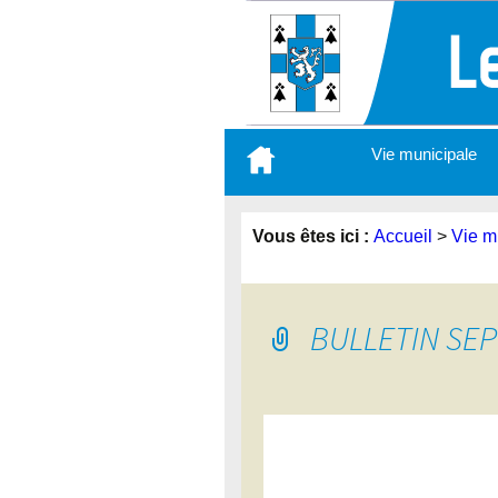
Aller
Vie municipale
au
contenu
principal
Vous êtes ici :
Accueil
>
Vie m
BULLETIN SE