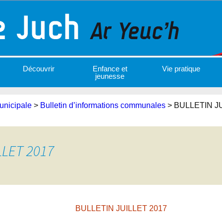
Découvrir
Enfance et
Vie pratique
jeunesse
unicipale
>
Bulletin d’informations communales
>
BULLETIN JU
LLET 2017
BULLETIN JUILLET 2017