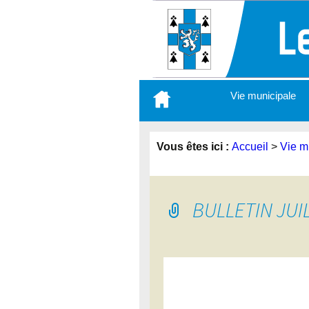
Aller
Vie municipale
au
contenu
principal
Vous êtes ici :
Accueil
>
Vie m
BULLETIN JUI