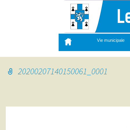
Aller
Vie municipale
au
contenu
principal
20200207140150061_0001