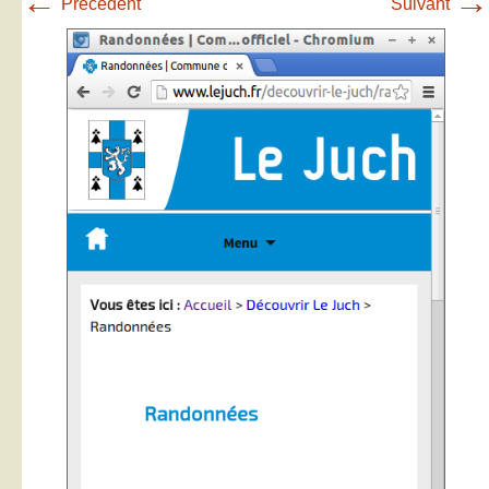
←
→
Précédent
Suivant