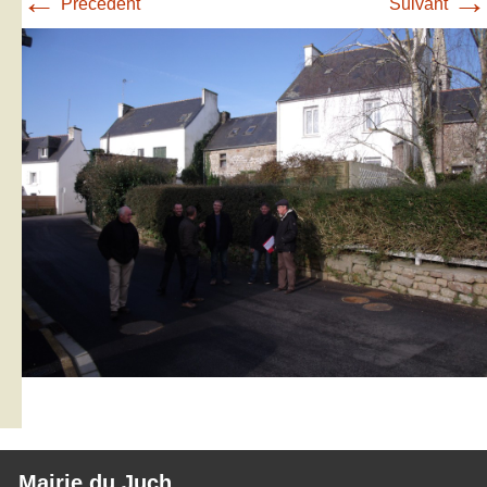
←
→
Précédent
Suivant
Mairie du Juch