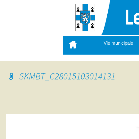
Aller
Vie municipale
au
contenu
principal
SKMBT_C28015103014131