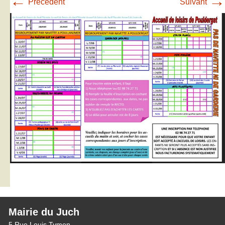
←
→
Précédent
Suivant
Mairie du Juch
5 Rue Louis Tymen