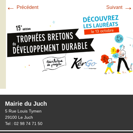
←
→
Précédent
Suivant
Mairie du Juch
5 Rue Louis Tymen
29100 Le Juch
Tel : 02 98 74 71 50