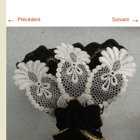
←
→
Précédent
Suivant