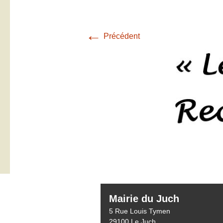
←
Précédent
Mairie du Juch
5 Rue Louis Tymen
29100 Le Juch