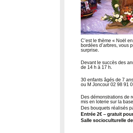
C’est le thème « Noël en f
bordées d’arbres, vous po
surprise.
Devant le succès des ann
de 14 h à 17 h.
30 enfants âgés de 7 ans
ou M Joncour 02 98 91 07 2
Des démonstrations de ré
mis en loterie sur la base
Des bouquets réalisés pa
Entrée 2€ – gratuit pou
Salle socioculturelle de