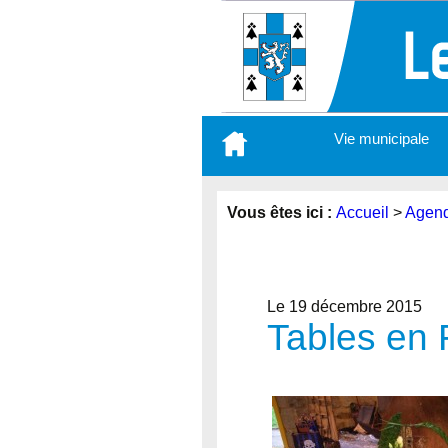
Aller
Vie municipale
au
contenu
principal
Vous êtes ici :
Accueil
>
Agen
Le 19 décembre 2015
Tables en 