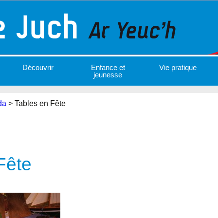
Découvrir
Enfance et
Vie pratique
jeunesse
da
>
Tables en Fête
Fête