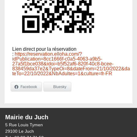
Lien direct pour la réservation
:
https://reservation.elloha.com/?
idPublication=8cc1666f-c0a5-4063-a9b5-
27a5f1bce038&idoi=b5f52af6-820f-40c8-bcee-
838459da37e2&TypeOi=8&dateFrom=21/10/2022&da
teTo=22/10/2022&NbAdultes=1&culture=fr-FR
Facebook
Bluesky
Mairie du Juch
5 Rue Louis Tymen
29100 Le Juch