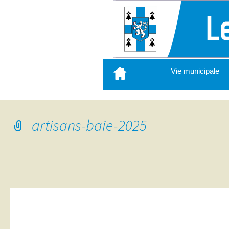
Aller
Vie municipale
au
contenu
principal
artisans-baie-2025