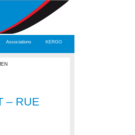
Associations
KERGO
MEN
 – RUE