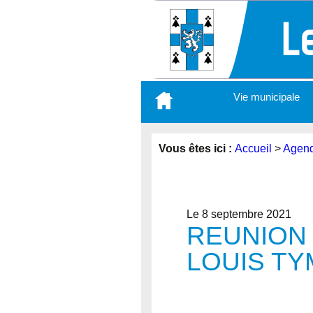
Aller
Vie municipale
au
contenu
principal
Vous êtes ici :
Accueil
>
Agen
Le 8 septembre 2021
REUNION 
LOUIS T