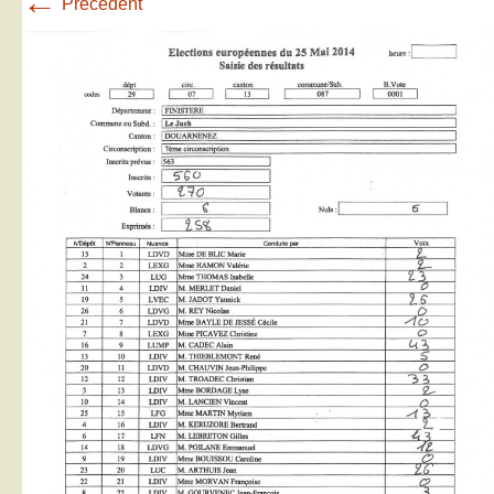
←
Précédent