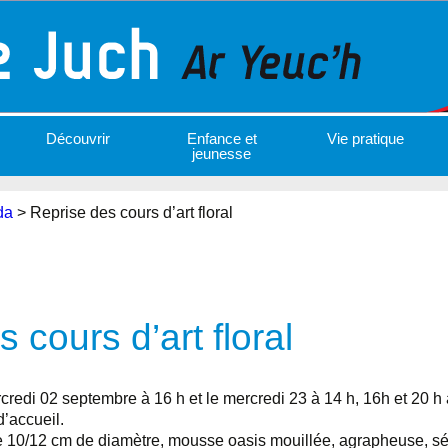
Découvrir
Enfance et
Vie pratique
jeunesse
da
>
Reprise des cours d’art floral
 cours d’art floral
redi 02 septembre à 16 h et le mercredi 23 à 14 h, 16h et 20 h à 
’accueil.
 10/12 cm de diamètre, mousse oasis mouillée, agrapheuse, séca