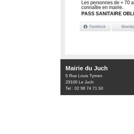
Les personnes de + 70 ans
connaître en mairie.
PASS SANITAIRE OBLI
Facebook
Bluesk
Mairie du Juch
5 Rue Louis Tymen
29100 Le Juch
Tel : 02 98 74 71 50