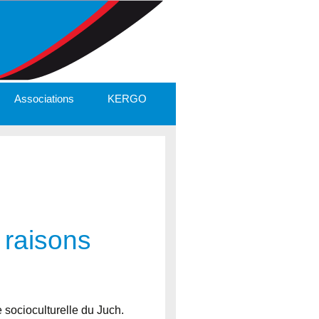
Associations
KERGO
raisons
 socioculturelle du Juch.