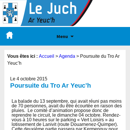
Menu
Vous êtes ici :
Accueil
>
Agenda
>
Poursuite du Tro Ar
Yeuc’h
Le 4 octobre 2015
Poursuite du Tro Ar Yeuc’h
La balade du 13 septembre, qui avait réuni pas moins
de 70 personnes, avait du être écourtée en raison des
pluies. Le comité d’animation propose donc de
reprendre le circuit, le dimanche 04 octobre. Rendez-
vous à 10 heures sur le parking « Vert Loisirs » au
lotissement de Lanivit (route Douarnenez-Quimper).
Cette deuxième partie passera par Kermenguy pour