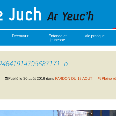
Découvrir
Enfance et
Vie pratique
jeunesse
24641914795687171_o
Publié le
30 août 2016
dans
PARDON DU 15 AOUT
Pleine r