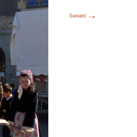
→
Suivant