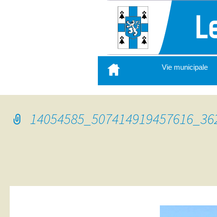
Aller
Vie municipale
au
contenu
principal
14054585_507414919457616_36