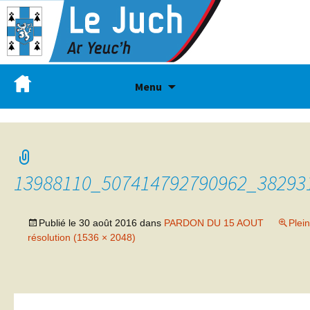
Menu
13988110_507414792790962_38293
Publié le
30 août 2016
dans
PARDON DU 15 AOUT
Plei
résolution (1536 × 2048)