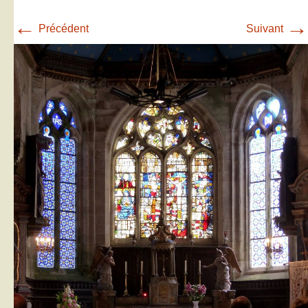
←
→
Précédent
Suivant