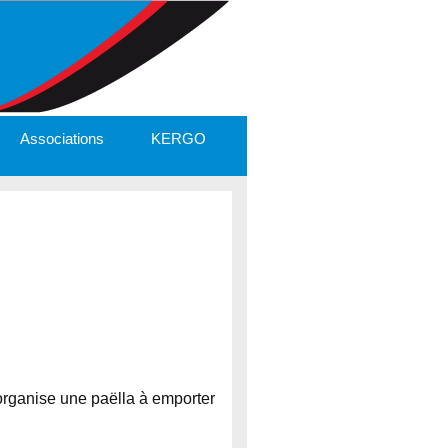
Associations
KERGO
 organise une paëlla à emporter