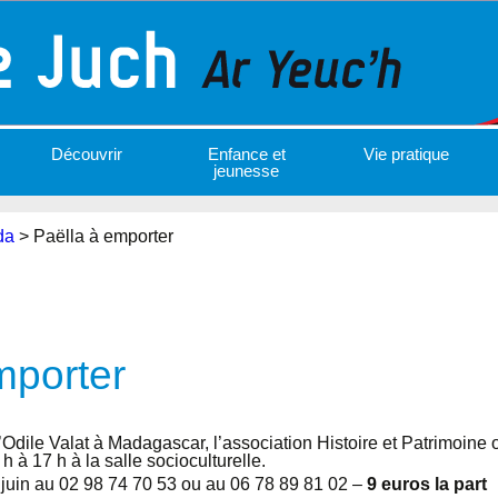
Découvrir
Enfance et
Vie pratique
jeunesse
da
>
Paëlla à emporter
mporter
’Odile Valat à Madagascar, l’association Histoire et Patrimoine
h à 17 h à la salle socioculturelle.
juin au 02 98 74 70 53 ou au 06 78 89 81 02 –
9 euros la part