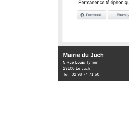
Permanence téléphonique 
Facebook
Bluesk
Mairie du Juch
5 Rue Louis Tymen
29100 Le Juch
Tel : 02 98 74 71 50