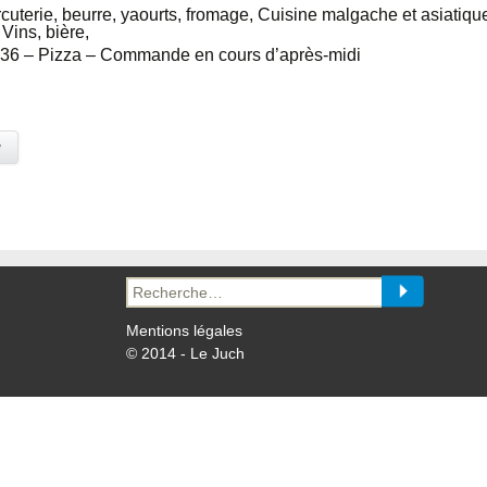
rcuterie, beurre, yaourts, fromage, Cuisine malgache et asiati
Vins, bière,
 36 – Pizza – Commande en cours d’après-midi
y
Recherche
pour :
Mentions légales
© 2014 - Le Juch