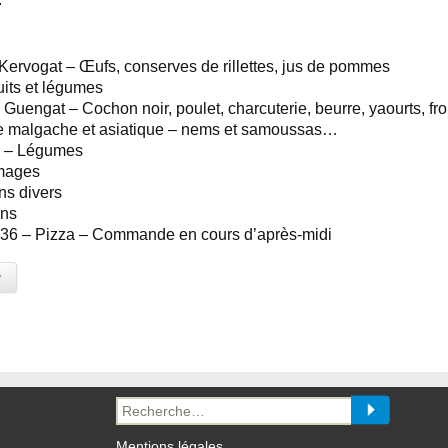
ervogat – Œufs, conserves de rillettes, jus de pommes
its et légumes
Guengat – Cochon noir, poulet, charcuterie, beurre, yaourts, f
 malgache et asiatique – nems et samoussas…
h – Légumes
mages
ns divers
ins
 36 – Pizza – Commande en cours d’après-midi
y
Recherche
pour :
Mentions légales