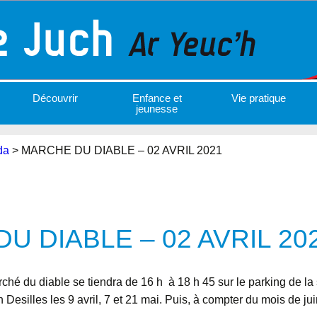
Découvrir
Enfance et
Vie pratique
jeunesse
da
>
MARCHE DU DIABLE – 02 AVRIL 2021
U DIABLE – 02 AVRIL 20
é du diable se tiendra de 16 h à 18 h 45 sur le parking de la s
n Desilles les 9 avril, 7 et 21 mai. Puis, à compter du mois de 
.