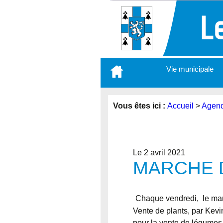
Aller
Vie municipale
au
contenu
principal
Vous êtes ici :
Accueil
>
Agen
Le 2 avril 2021
MARCHE D
Chaque vendredi, le march
Vente de plants, par Kevi
pour la vente de légumes