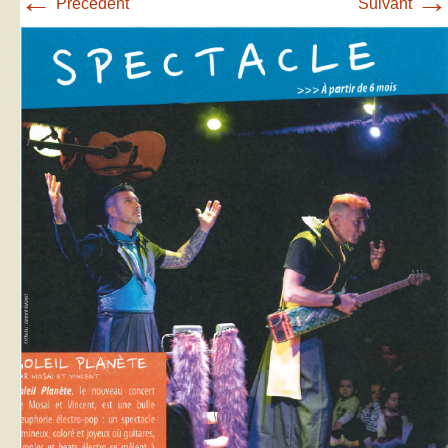
←
→
Précédent
Suivant