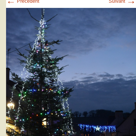
←
→
Précédent
Suivant