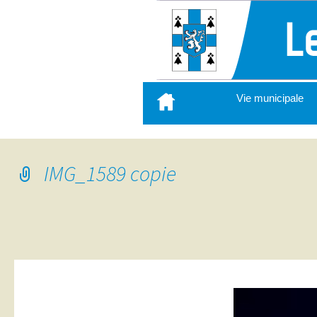
Aller
Vie municipale
au
contenu
principal
IMG_1589 copie